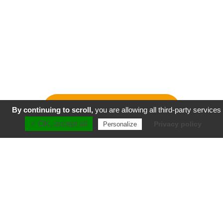
NOS ACTUALITÉS
By continuing to scroll,
you are allowing all third-party services
ÊTRE
POSTULER
✓ OK, accept all
RAPPELÉ
EN LIGNE
Privacy policy
Personalize
NOUS CONTACTER
LOCALISEZ-NOUS