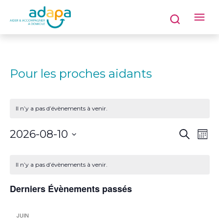
Pour les proches aidants
Il n’y a pas d’évènements à venir.
Recherch
Na
2026-08-10
Recherch
Mois
et
de
Sélectionnez
navigatio
Calendrier
une
de
vu
de
Il n’y a pas d’évènements à venir.
date.
vues
Évènements
Év
Évèneme
Derniers Évènements passés
JUIN